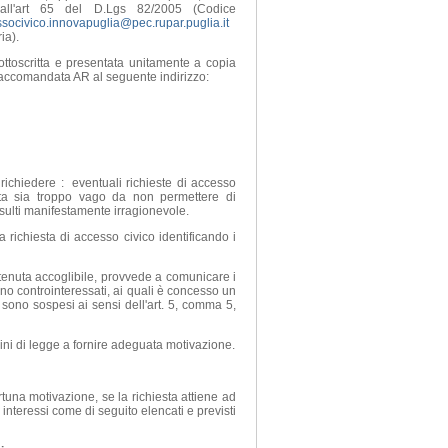
dall'art 65 del D.Lgs 82/2005 (Codice
socivico.innovapuglia@pec.rupar.puglia.it
ria).
toscritta e presentata unitamente a copia
 raccomandata AR al seguente indirizzo:
 richiedere : eventuali richieste di accesso
esta sia troppo vago da non permettere di
isulti manifestamente irragionevole.
 richiesta di accesso civico identificando i
 ritenuta accoglibile, provvede a comunicare i
iano controinteressati, ai quali è concesso un
 sono sospesi ai sensi dell'art. 5, comma 5,
ini di legge a fornire adeguata motivazione.
tuna motivazione, se la richiesta attiene ad
interessi come di seguito elencati e previsti