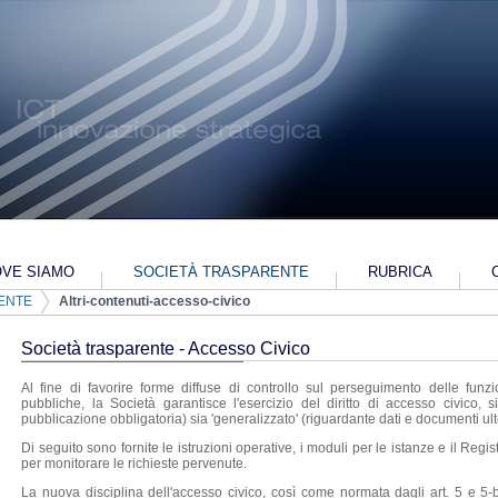
VE SIAMO
SOCIETÀ TRASPARENTE
RUBRICA
ENTE
Altri-contenuti-accesso-civico
022-2024
PIANO INDUSTRIALE 2018-2022
ALTRI-CONTENUTI-DATI-ULTERIORI
ALTRI-C
Società trasparente - Accesso Civico
Al fine di favorire forme diffuse di controllo sul perseguimento delle funzioni
pubbliche, la Società garantisce l'esercizio del diritto di accesso civico, 
pubblicazione obbligatoria) sia 'generalizzato' (riguardante dati e documenti ulteri
Di seguito sono fornite le istruzioni operative, i moduli per le istanze e il Reg
per monitorare le richieste pervenute.
La nuova disciplina dell'accesso civico, così come normata dagli art. 5 e 5-bi