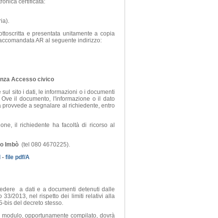
onica certificata:
ria).
toscritta e presentata unitamente a copia
 raccomandata AR al seguente indirizzo:
enza Accesso civico
sul sito i dati, le informazioni o i documenti
 Ove il documento, l'informazione o il dato
ia provvede a segnalare al richiedente, entro
e, il richiedente ha facoltà di ricorso al
o Imbò
(tel 080 4670225).
d
-
file pdf/A
cedere a dati e a documenti detenuti dalle
33/2013, nel rispetto dei limiti relativi alla
 5-bis del decreto stesso.
. Il modulo, opportunamente compilato, dovrà