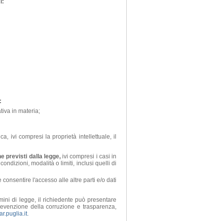
i:
:
tiva in materia;
, ivi compresi la proprietà intellettuale, il
ne previsti dalla legge,
ivi compresi i casi in
ondizioni, modalità o limiti, inclusi quelli di
 consentire l'accesso alle altre parti e/o dati
mini di legge, il richiedente può presentare
prevenzione della corruzione e trasparenza,
.puglia.it.