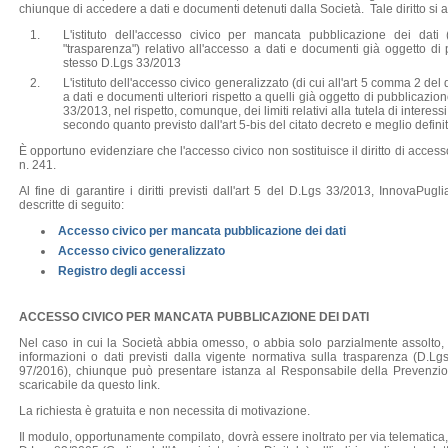
chiunque di accedere a dati e documenti detenuti dalla Società. Tale diritto si at
L'istituto dell'accesso civico per mancata pubblicazione dei dati
"trasparenza") relativo all'accesso a dati e documenti già oggetto di 
stesso D.Lgs 33/2013
L'istituto dell'accesso civico generalizzato (di cui all'art 5 comma 2 del
a dati e documenti ulteriori rispetto a quelli già oggetto di pubblicazio
33/2013, nel rispetto, comunque, dei limiti relativi alla tutela di interessi
secondo quanto previsto dall'art 5-bis del citato decreto e meglio defin
È opportuno evidenziare che l'accesso civico non sostituisce il diritto di access
n. 241.
Al fine di garantire i diritti previsti dall'art 5 del D.Lgs 33/2013, InnovaPug
descritte di seguito:
Accesso civico per mancata pubblicazione dei dati
Accesso civico generalizzato
Registro degli accessi
ACCESSO CIVICO PER MANCATA PUBBLICAZIONE DEI DATI
Nel caso in cui la Società abbia omesso, o abbia solo parzialmente assolto, 
informazioni o dati previsti dalla vigente normativa sulla trasparenza (D.
97/2016), chiunque può presentare istanza al Responsabile della Prevenzion
scaricabile da questo link.
La richiesta è gratuita e non necessita di motivazione.
Il modulo, opportunamente compilato, dovrà essere inoltrato per via telematica,