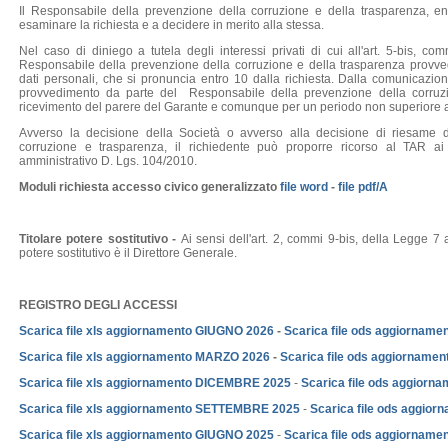
Il Responsabile della prevenzione della corruzione e della trasparenza, ent
esaminare la richiesta e a decidere in merito alla stessa.
Nel caso di diniego a tutela degli interessi privati di cui all'art. 5-bis, comm
Responsabile della prevenzione della corruzione e della trasparenza provvede
dati personali, che si pronuncia entro 10 dalla richiesta. Dalla comunicazion
provvedimento da parte del Responsabile della prevenzione della corruz
ricevimento del parere del Garante e comunque per un periodo non superiore ai 
Avverso la decisione della Società o avverso alla decisione di riesame 
corruzione e trasparenza, il richiedente può proporre ricorso al TAR ai
amministrativo D. Lgs. 104/2010.
Moduli richiesta accesso civico
generalizzato
file word
-
file pdf/A
Titolare potere sostitutivo -
Ai sensi dell'art. 2, commi 9-bis, della Legge 7 
potere sostitutivo è il Direttore Generale.
REGISTRO DEGLI ACCESSI
Scarica file xls aggiornamento GIUGNO 2026
-
Scarica file ods aggiornam
Scarica file xls aggiornamento MARZO 2026
-
Scarica file ods aggiorname
Scarica file xls aggiornamento DICEMBRE 2025
-
Scarica file ods aggior
Scarica file xls aggiornamento SETTEMBRE 2025
-
Scarica file ods aggi
Scarica file xls aggiornamento GIUGNO 2025
-
Scarica
file ods aggiornam