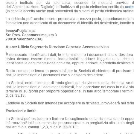
essere inoltrato per via telematica, secondo le modalità previste 
dell'Amministrazione Digitale), all'indirizzo di posta elettronica certificata
acces
(la casella accetta anche mail provenienti da sistemi di posta elettronica ordina
La richiesta può anche essere presentata a mezzo posta, opportunamente sot
fotostatica non autenticata di un documento di identità del richiedente, tramite
InnovaPuglia spa
Str. Prov. Casamassima, km 3
70010 Valenzano (Ba)
Att.ne: Ufficio Segreteria Direzione Generale
Accesso civico
È necessario identificare i dati, le informazioni o i documenti che si desidera
civico devono essere ritenute inammissibili laddove l'oggetto della richi
identificare la documentazione richiesta, oppure laddove la predetta richiesta r
Resta comunque ferma la possibilità per la Società di chiedere di precisare la
dati, le informazioni o i documenti che si desidera richiedere.
La Società, entro il termine di trenta giorni dal ricevimento della richiesta, se
dati, le informazioni o i documenti richiesti, fatta eccezione nel caso in cui vi s
termine di 10 giorni per proporre opposizione. In tale arco temporale i termini
d.lgs. 33/13.
Laddove la Società non intendesse accogliere la richiesta, provvederà nei term
Esclusioni e limiti:
La Società può escludere o limitare l'accoglimento della richiesta dando oppor
informazioni/dati/documenti che possono creare un pregiudizio alla tutela degli 
dall'art. 5-bis, commi 1,2,3, d.lgs. n. 33/2013: