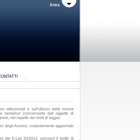
Entra
CONTATTI
ONTENUTI-ACCESSIBILITA-E-CATALOGO-DI-DATI-METADATI-E-BANCHE-
 istituzionali e sull'utilizzo delle risorse
sia 'semplice' (concernente dati oggetto di
ori, nel rispetto dei limiti di legge).
istro degli Accessi, costantemente aggiornato
s del D.Lgs 33/2013, sancisce il diritto di