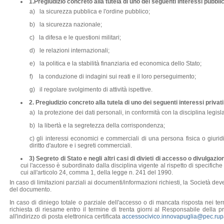
1.Pregiudizio concreto alla tutela di uno dei seguenti Interessi pubblic
a) la sicurezza pubblica e l'ordine pubblico;
b) la sicurezza nazionale;
c) la difesa e le questioni militari;
d) le relazioni internazionali;
e) la politica e la stabilità finanziaria ed economica dello Stato;
f) la conduzione di indagini sui reati e il loro perseguimento;
g) il regolare svolgimento di attività ispettive.
2. Pregiudizio concreto alla tutela di uno dei seguenti interessi privati
a) la protezione dei dati personali, in conformità con la disciplina legisla
b) la libertà e la segretezza della corrispondenza;
c) gli interessi economici e commerciali di una persona fisica o giuridica
diritto d'autore e i segreti commerciali.
3) Segreto di Stato e negli altri casi di divieti di accesso o divulgazio
cui l'accesso è subordinato dalla disciplina vigente al rispetto di specifiche c
cui all'articolo 24, comma 1, della legge n. 241 del 1990.
In caso di limitazioni parziali ai documenti/informazioni richiesti, la Società deve
del documento.
In caso di diniego totale o parziale dell'accesso o di mancata risposta nei ter
richiesta di riesame entro il termine di trenta giorni al Responsabile della 
all'indirizzo di posta elettronica certificata
accessocivico.innovapuglia@pec.rupar