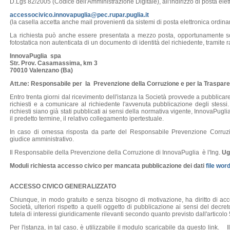
D.Lgs 82/2005 (Codice dell'Amministrazione Digitale), all'indirizzo di posta elettr
accessocivico.innovapuglia@pec.rupar.puglia.it
(la casella accetta anche mail provenienti da sistemi di posta elettronica ordina
La richiesta può anche essere presentata a mezzo posta, opportunamente sot
fotostatica non autenticata di un documento di identità del richiedente, tramite
InnovaPuglia spa
Str. Prov. Casamassima, km 3
70010 Valenzano (Ba)
Att.ne: Responsabile per la Prevenzione della Corruzione e per la Traspar
Entro trenta giorni dal ricevimento dell'istanza la Società provvede a pubblicare 
richiesti e a comunicare al richiedente l'avvenuta pubblicazione degli stessi.
richiesti siano già stati pubblicati ai sensi della normativa vigente, InnovaPugl
il predetto termine, il relativo collegamento ipertestuale.
In caso di omessa risposta da parte del Responsabile Prevenzione Corruzion
giudice amministrativo.
Il Responsabile della Prevenzione della Corruzione di InnovaPuglia è l'Ing.
Ug
Moduli richiesta accesso civico
per mancata pubblicazione dei dati
file wor
ACCESSO CIVICO GENERALIZZATO
Chiunque, in modo gratuito e senza bisogno di motivazione, ha diritto di ac
Società, ulteriori rispetto a quelli oggetto di pubblicazione ai sensi del decreto 
tutela di interessi giuridicamente rilevanti secondo quanto previsto dall'articolo
Per l'istanza, in tal caso, è utilizzabile il modulo scaricabile da questo link