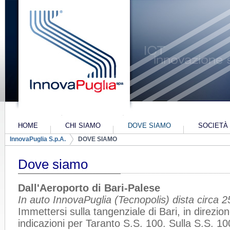
Salta al contenuto
HOME
CHI SIAMO
DOVE SIAMO
SOCIETÀ
Navigazione
InnovaPuglia S.p.A.
DOVE SIAMO
PIANO INDUSTRIALE 2022-2024
PIANO INDU
ALTRI-CO
Breadcrumb
Dove siamo
Dall'Aeroporto di Bari-Palese
In auto InnovaPuglia (Tecnopolis) dista circa 
Immettersi sulla tangenziale di Bari, in direzion
indicazioni per Taranto S.S. 100. Sulla S.S. 1