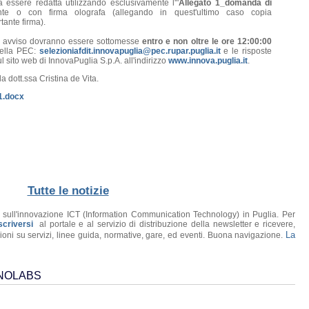
essere redatta utilizzando esclusivamente l'"
Allegato 1_domanda di
mente o con firma olografa (allegando in quest'ultimo caso copia
tante firma).
te avviso dovranno essere sottomesse
entro e non oltre le ore 12:00:00
ella PEC:
selezioniafdit.innovapuglia@pec.rupar.puglia.it
e le risposte
 sito web di InnovaPuglia S.p.A. all'indirizzo
www.innova.puglia.it
.
 dott.ssa Cristina de Vita.
1.docx
Tutte le notizie
o sull'innovazione ICT (Information Communication Technology) in Puglia. Per
scriversi
al portale e al servizio di distribuzione della newsletter e ricevere,
La
ioni su servizi, linee guida, normative, gare, ed eventi. Buona navigazione.
NNOLABS