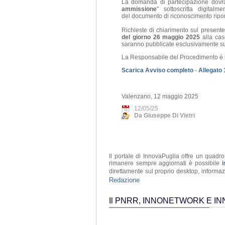
La domanda di partecipazione dovrà 
ammissione
" sottoscritta digital
del
documento di riconoscimento ripor
Richieste di chiarimento sul presen
del giorno 26 maggio 2025
alla cas
saranno pubblicate esclusivamente sul
La Responsabile del Procedimento è la
Scarica Avviso completo
-
Allegato 
Valenzano, 12 maggio 2025
12/05/25
Da Giuseppe Di Vietri
Il portale di InnovaPuglia offre un quadr
rimanere sempre aggiornati è possibile
i
direttamente sul proprio desktop, informaz
Redazione
Il PNRR, INNONETWORK E I