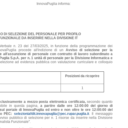
InnovaPuglia informa:
CO DI SELEZIONE DEL PERSONALE PER PROFILO
FUNZIONALE D
A INSERIRE NELLA DIVISIONE IT
erbale n. 23 del 27/03/2025, in funzione della programmazione dei
novaPuglia procede all'indizione di un
Avviso di selezione per la
te all'assunzione di personale con contratto di lavoro subordinato a
lia S.p.A. per n. 1 unità di personale per la Divisione Informatica e
elezione ad evidenza pubblica con valutazione curriculare e colloquio
Posizioni da ricoprire
1
clusivamente a mezzo posta elettronica certificata,
secondo quanto
nibile in questa pagina,
a partire dalle ore 12:00:00 del giorno di
ul portale di InnovaPuglia ed entro e non oltre le ore 12:00:00 del
zzo PEC:
selezioniafdit.innovapuglia@pec.rupar.puglia.it
. Il messaggio
vviso pubblico di selezione per n. 1 risorse da inserire nella Divisione
Analista Funzionale".