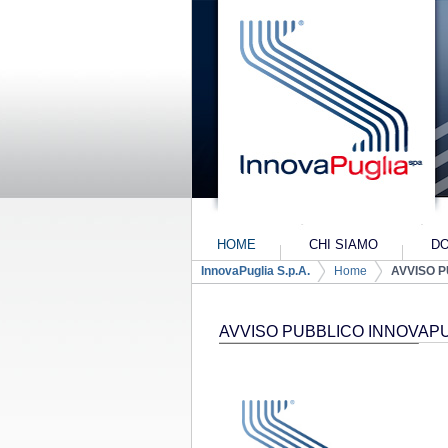
Salta al contenuto
HOME
CHI SIAMO
DO
Navigazione
InnovaPuglia S.p.A.
Home
AVVISO P
PIANO INDUSTRIALE 2
Breadcrumb
AVVISO PUBBLICO INNOVAPUGL