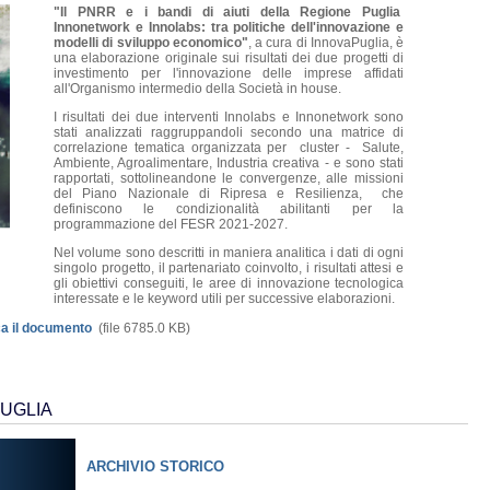
"Il PNRR e i bandi di aiuti della Regione Puglia
Innonetwork e Innolabs: tra politiche dell'innovazione e
modelli di sviluppo economico"
, a cura di InnovaPuglia, è
una elaborazione originale sui risultati dei due progetti di
investimento per l'innovazione delle imprese affidati
all'Organismo intermedio della Società in house.
I risultati dei due interventi Innolabs e Innonetwork sono
stati analizzati raggruppandoli secondo una matrice di
correlazione tematica organizzata per cluster - Salute,
Ambiente, Agroalimentare, Industria creativa - e sono stati
rapportati,
sottolineandone le convergenze,
alle missioni
del Piano Nazionale di Ripresa e Resilienza, che
definiscono le condizionalità abilitanti per la
programmazione del FESR 2021-2027.
Nel volume sono descritti in maniera analitica i dati di ogni
singolo progetto, il partenariato coinvolto, i risultati attesi e
gli obiettivi conseguiti, le aree di innovazione tecnologica
interessate e le keyword utili per successive elaborazioni.
a il documento
(file 6785.0 KB)
UGLIA
ARCHIVIO STORICO