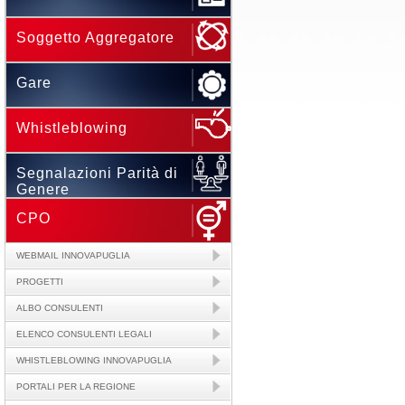
Soggetto Aggregatore
Gare
Whistleblowing
Segnalazioni Parità di
Genere
CPO
WEBMAIL INNOVAPUGLIA
PROGETTI
ALBO CONSULENTI
ELENCO CONSULENTI LEGALI
WHISTLEBLOWING INNOVAPUGLIA
PORTALI PER LA REGIONE