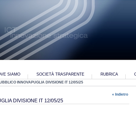
VE SIAMO
SOCIETÀ TRASPARENTE
RUBRICA
UBBLICO INNOVAPUGLIA DIVISIONE IT 12/05/25
022-2024
PIANO INDUSTRIALE 2018-2022
ALTRI-CONTENUTI-DATI-ULTERIORI
ALTRI-C
« Indietro
IA DIVISIONE IT 12/05/25