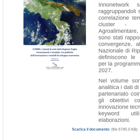
Innonetwork s
raggruppandoli 
correlazione te
cluster - S
Agroalimentare,
sono stati rappo
convergenze,
a
Nazionale di Ri
definiscono le c
per la program
2027.
Nel volume son
analitica i dati d
partenariato coinv
gli obiettivi 
innovazione tecn
keyword uti
elaborazioni.
Scarica il documento
(file 6785.0 KB)