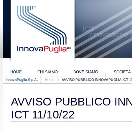
Salta al contenuto
HOME
CHI SIAMO
DOVE SIAMO
SOCIETÀ
Navigazione
InnovaPuglia S.p.A.
Home
AVVISO PUBBLICO INNOVAPUGLIA ICT 11
PIANO INDUSTRIALE 2022-2024
PIANO INDU
ALTRI-CO
Breadcrumb
AVVISO PUBBLICO IN
ICT 11/10/22