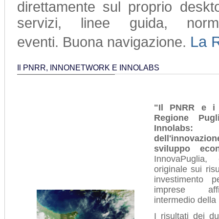
direttamente sul proprio deskt
servizi, linee guida, nor
La 
eventi. Buona navigazione.
Il PNRR, INNONETWORK E INNOLABS
"Il PNRR e i 
Regione Pug
Innolabs:
dell'innovaz
sviluppo eco
InnovaPuglia,
originale sui ris
investimento p
imprese affi
intermedio della
I risultati dei d