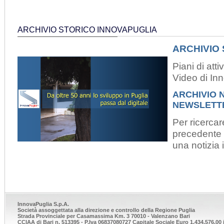
ARCHIVIO STORICO INNOVAPUGLIA
ARCHIVIO
Piani di atti
Video di In
ARCHIVIO 
NEWSLETT
Per ricerca
precedente 
una notizia 
InnovaPuglia S.p.A.
Società assoggettata alla direzione e controllo della Regione Puglia
Strada Provinciale per Casamassima Km. 3 70010 - Valenzano Bari
CCIAA di Bari n. 513395 - P.Iva 06837080727 Capitale Sociale Euro 1.434.576,00 i