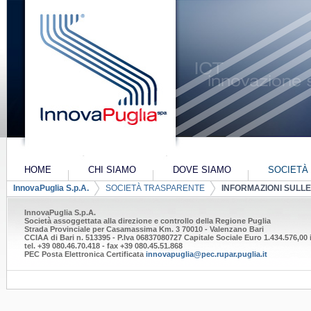
Salta al contenuto
HOME
CHI SIAMO
DOVE SIAMO
SOCIETÀ
Navigazione
InnovaPuglia S.p.A.
SOCIETÀ TRASPARENTE
INFORMAZIONI SULL
PIANO INDUSTRIALE 2022-2024
PIANO INDU
ALTRI-CO
Breadcrumb
InnovaPuglia S.p.A.
Società assoggettata alla direzione e controllo della Regione Puglia
Strada Provinciale per Casamassima Km. 3 70010 - Valenzano Bari
CCIAA di Bari n. 513395 - P.Iva 06837080727 Capitale Sociale Euro 1.434.576,00 i
tel. +39 080.46.70.418 - fax +39 080.45.51.868
PEC Posta Elettronica Certificata
innovapuglia@pec.rupar.puglia.it