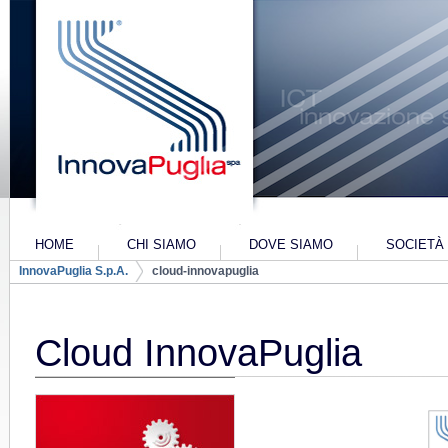
Salta al contenuto
HOME
CHI SIAMO
DOVE SIAMO
SOCIETÀ
Navigazione
InnovaPuglia S.p.A.
cloud-innovapuglia
PIANO INDUSTRIALE 2022-2024
PIANO INDU
ALTRI-CO
Breadcrumb
Cloud InnovaPuglia