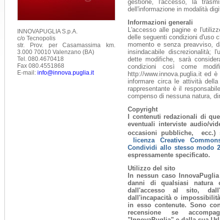
gestione, l'accesso, la trasmi
dell'informazione in modalità digi
Informazioni generali
L'accesso alle pagine e l'utilizz
INNOVAPUGLIA S.p.A.
delle seguenti condizioni d'uso 
c/o Tecnopolis
momento e senza preavviso, da
str. Prov. per Casamassima km.
insindacabile discrezionalità; l
3.000 70010 Valenzano (BA)
Tel. 080.4670418
dette modifiche, sarà consider
Fax 080.4551868
condizioni così come modif
E-mail:
info@innova.puglia.it
http://www.innova.puglia.it ed 
informare circa le attività dell
rappresentante è il responsabil
compenso di nessuna natura, dire
Copyright
I contenuti redazionali di ques
eventuali interviste audio/vid
occasioni pubbliche, ecc.) 
licenza Creative Common
Condividi allo stesso modo 2.
espressamente specificato.
Utilizzo del sito
In nessun caso InnovaPuglia 
danni di qualsiasi natura c
dall'accesso al sito, dall'
dall'incapacità o impossibilità
in esso contenute. Sono cons
recensione se accompagn
"InnovaPuglia" e dalla sua Url