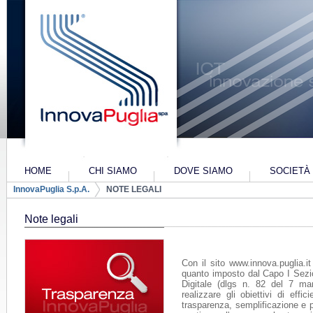
Salta al contenuto
HOME
CHI SIAMO
DOVE SIAMO
SOCIETÀ
Navigazione
InnovaPuglia S.p.A.
NOTE LEGALI
PIANO INDUSTRIALE 2022-2024
PIANO INDU
ALTRI-CO
Breadcrumb
Note legali
Con il sito www.innova.puglia.i
quanto imposto dal Capo I Sezio
Digitale (dlgs n. 82 del 7 ma
realizzare gli obiettivi di effic
trasparenza, semplificazione e pa