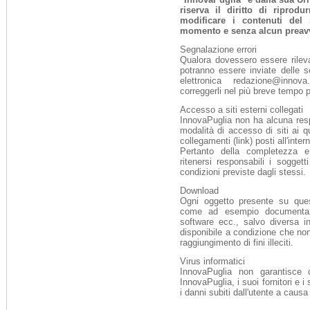
riserva il diritto di riprodu
modificare i contenuti del 
momento e senza alcun preav
Segnalazione errori
Qualora dovessero essere rileva
potranno essere inviate delle s
elettronica redazione@innova
correggerli nel più breve tempo p
Accesso a siti esterni collegati
InnovaPuglia non ha alcuna resp
modalità di accesso di siti ai q
collegamenti (link) posti all'inter
Pertanto della completezza e
ritenersi responsabili i soggetti
condizioni previste dagli stessi.
Download
Ogni oggetto presente su ques
come ad esempio documentazi
software ecc., salvo diversa i
disponibile a condizione che non 
raggiungimento di fini illeciti.
Virus informatici
InnovaPuglia non garantisce c
InnovaPuglia, i suoi fornitori e i
i danni subiti dall'utente a causa 