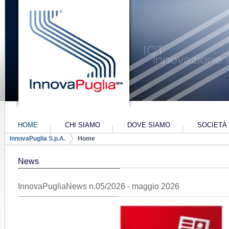
Salta al contenuto
HOME
CHI SIAMO
DOVE SIAMO
SOCIETÀ
Navigazione
InnovaPuglia S.p.A.
Home
PIANO INDUSTRIALE 2022-2024
PIANO INDU
ALTRI-CO
Breadcrumb
News
InnovaPugliaNews n.05/2026 - maggio 2026