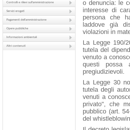
o denuncia: le c
Controlli e rilievi sull'amministrazione
interesse di ca
Servizi erogati
persona che ha
Pagamenti dell'amministrazione
laddove già dis
Opere pubbliche
violazioni in mat
Informazioni ambientali
La Legge 190/20
Altri contenuti
tutela del dipen
venuto a conosce
questi possa 
pregiudizievoli.
La Legge 30 nov
tutela degli auto
venuti a conosce
privato", che m
pubblico (art. 5
del whistleblowing
Il decreto legisl