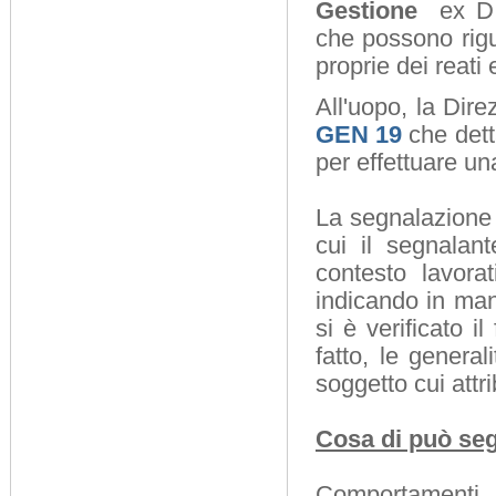
Gestione
ex D.L
che possono rigua
proprie dei reati
All'uopo, la Dir
GEN 19
che dett
per effettuare u
La segnalazione 
cui il segnalan
contesto lavora
indicando in man
si è verificato i
fatto, le general
soggetto cui attri
Cosa di può se
Comportamenti, 