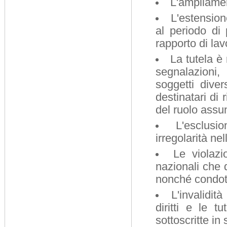
L'ampliamen
L'estensione
al periodo di 
rapporto di la
La tutela è 
segnalazioni,
soggetti diver
destinatari di 
del ruolo assu
L'esclusi
irregolarità ne
Le violazi
nazionali che de
nonché condotte
L'invalidit
diritti e le t
sottoscritte in