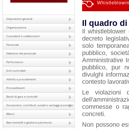
Whistleblowi
Disposizioni generali
Il quadro di
Organizzazione
Il whistleblower 
Consulenti e collaboratori
decreto legislat
solo temporanea
Personale
pubblico, societ
Selezione del personale
Amministrative In
Performance
pubblico, pur n
Enti controllati
divulghi informaz
Attività e procedimenti
contesto lavorat
Provvedimenti
Le violazioni d
Bandi di gara e contratti
dell'amministraz
commesse o ragi
Sovvenzioni, contributi, sussidi e vantaggi economici
concreti.
Bilanci
Beni immobili e gestione patrimonio
Non possono ess