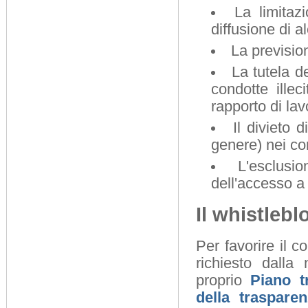
La limitazi
diffusione di a
La previsio
La tutela d
condotte ille
rapporto di la
Il divieto d
genere) nei con
L'esclusi
dell'accesso a
Il whistleb
Per favorire il 
richiesto dalla
proprio
Piano t
della traspare